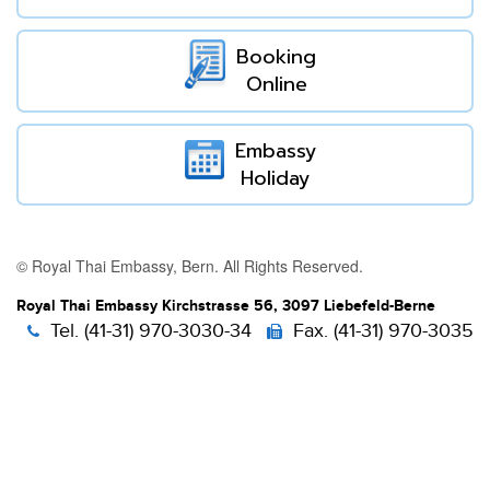
Booking
Online
Embassy
Holiday
© Royal Thai Embassy, Bern. All Rights Reserved.
Royal Thai Embassy Kirchstrasse 56, 3097 Liebefeld-Berne
Tel. (41-31) 970-3030-34
Fax. (41-31) 970-3035