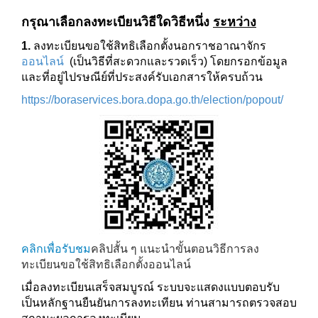
กรุณาเลือกลงทะเบียนวิธีใดวิธีหนึ่ง
ระหว่าง
1.
ลงทะเบียนขอใช้สิทธิเลือกตั้งนอกราชอาณาจักร
ออนไลน์
(เป็นวิธีที่สะดวกและรวดเร็ว) โดยกรอกข้อมูล
และที่อยู่ไปรษณีย์ที่ประสงค์รับเอกสารให้ครบถ้วน
https://boraservices.bora.dopa.go.th/election/popout/
คลิกเพื่อรับชม
คลิปสั้น ๆ แนะนำขั้นตอนวิธีการลง
ทะเบียนขอใช้สิทธิเลือกตั้งออนไลน์
เมื่อลงทะเบียนเสร็จสมบูรณ์ ระบบจะแสดงแบบตอบรับ
เป็นหลักฐานยืนยันการลงทะเทียน
ท่านสามารถตรวจสอบ